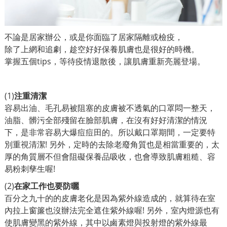
不論是居家辦公，或是你面臨了居家隔離或檢疫，
除了上網和追劇，
趁空好好保養肌膚也是很好的時機。
掌握五個tips，
等待疫情退散後，讓肌膚重新亮麗登場。
(1)
注重清潔
容易出油、毛孔易被阻塞的皮膚被不透氣的口罩悶一整天，
油脂、髒污全部殘留在臉部肌膚，在沒有好好清潔的情況
下，是非常容易大爆痘痘田的。所以戴口罩期間，一定要特
別重視清潔! 另外，定時的去除老廢角質也是相當重要的，太
厚的角質層不但會阻礙保養品吸收，也會導致肌膚粗糙、容
易粉刺孳生喔!
(2)
在家工作也要防曬
百分之九十的的皮膚老化是因為紫外線造成的，就算待在室
內拉上窗簾也沒辦法完全遮住紫外線喔! 另外，室內燈源也有
使肌膚變黑的紫外線，其中以鹵素燈與投射燈的紫外線最