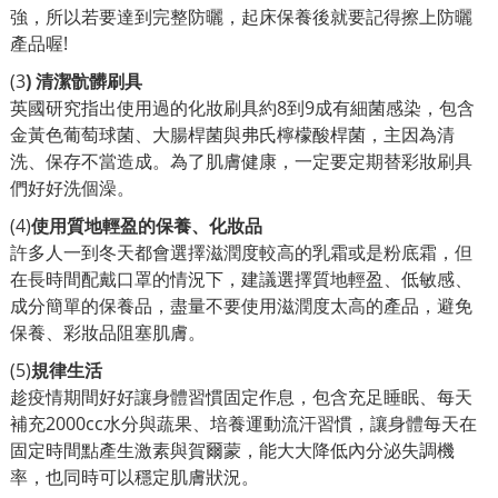
強，所以若要達到完整防曬，起床保養後就要記得擦上防曬
產品喔!
(3
)
清潔骯髒刷具
英國研究指出使用過的化妝刷具約8到9成有細菌感染，包含
金黃色葡萄球菌、大腸桿菌與弗氏檸檬酸桿菌，主因為清
洗、保存不當造成。為了肌膚健康，一定要定期替彩妝刷具
們好好洗個澡。
(4)
使用質地輕盈的保養、化妝品
許多人一到冬天都會選擇滋潤度較高的乳霜或是粉底霜，但
在長時間配戴口罩的情況下，建議選擇質地輕盈、低敏感、
成分簡單的保養品，盡量不要使用滋潤度太高的產品，避免
保養、彩妝品阻塞肌膚。
(5)
規律生活
趁疫情期間好好讓身體習慣固定作息，包含充足睡眠、每天
補充2000cc水分與蔬果、培養運動流汗習慣，讓身體每天在
固定時間點產生激素與賀爾蒙，能大大降低內分泌失調機
率，也同時可以穩定肌膚狀況。