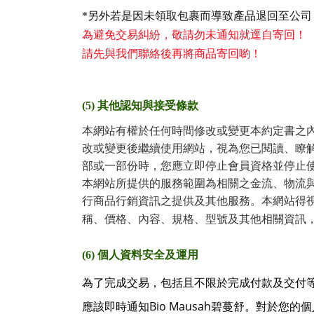
*
另外若是因未領取包裹而導致產品退回至公司
為避免交易糾紛，敬請勿未通知就逕自寄回！
請先與我們聯絡後再將商品寄回喲！
(5)
其他認知與接受條款
本網站有權於任何時間修改或變更本約定書之
改或變更後繼續使用網站，視為您已閱讀、瞭
部或一部份時，您應立即停止會員資格並停止
本網站所提供的服務範圍為相關之金流、物流
行商品行銷資訊之提供及其他服務。本網站得
稱、價格、內容、規格、型號及其他相關資訊
(6)
個人資料安全及運用
為了完成交易，包括且不限於完成付款及交付
Bio Mausah
應該即時通知
碧蔓舒。對於您的個