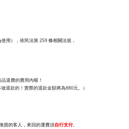
259
為使用），依民法第
條相關法規，
商品退費的費用內喔！
880
不做退款的！實際的退款金額將為
元。）
換貨的客人，來回的運費須
自行支付
。