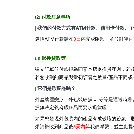
(2)
付款注意事項
ATM
li
|
我們的付款方式有
付款、信用卡付款、
ATM
選擇
付款請在
3
日內
完成匯款，
並於訂單內
(3)
退換貨政策
建立訂單並付款視為同意本店退換貨守則，若
/
若您收到的商品與當初訂購之數量
產品不同或
|
|
它們是瑕疵品嗎？
…..
外盒擠壓變形、外包裝破損
等等是運送時難
損無法定義為瑕疵品而要求退貨喔！
如果您發現外包裝內的產品有被破壞的跡象、
煩請於收到商品後
3
天內
與我們聯繫，並主動提