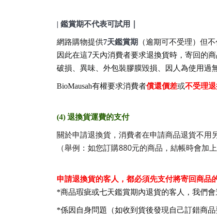
|
|
鑑賞期不代表可試用
網路購物提供
7
天鑑賞期
（逾期可不受理）但不
7
因此在這
天內消費者要求退換貨時，寄回的商
破損、異味、外包裝膠膜毀損、因人為使用過
BioMausah
有權要求消費者
償還價差
或
不受理退
(4)
退換貨運費的支付
關於申請退換貨，消費者在申請商品退貨不用
880
（舉例：如您訂購
元的商品，結帳時會加上
申請退換貨的客人，都必須先支付將寄回商品
*
商品瑕疵或七天鑑賞期內退貨的客人，我們會
*
係因自身問題（如收到貨後發現自己訂錯商品