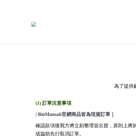
為了提供
(1)
訂單注意事項
|
| BioMausah
官網商品皆為現貨訂單
確認款項後我方將立刻整理並出貨，原則上將
或協助先行取消訂單。