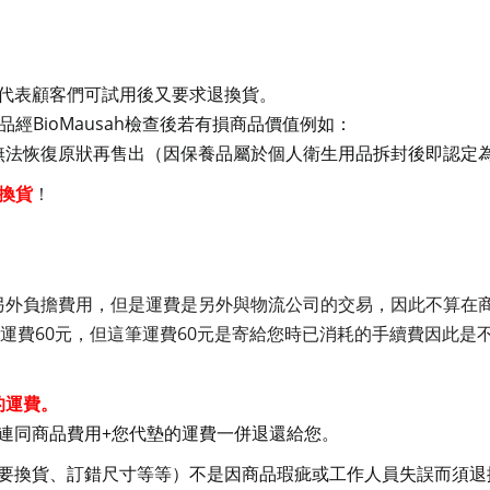
代表顧客們可試用後又要求退換貨。
BioMausah
品經
檢查後若有損商品價值例如：
無法恢復原狀再售出（因保養品屬於個人衛生用品拆封後即認定
換貨
！
另外負擔費用，但是運費是另外與物流公司的交易，因此不算在
60
60
運費
元，但這筆運費
元是寄給您時已消耗的手續費因此是
的運費。
+
連同商品費用
您代墊的運費一併退還給您。
要換貨、訂錯尺寸等等）不是因商品瑕疵或工作人員失誤而須退