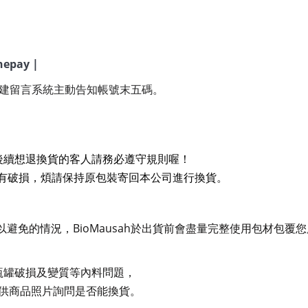
nepay |
建留言系統主動告知帳號末五碼。
後續想退換貨的客人請務必遵守規則喔！
有破損，煩請保持原包裝寄回本公司進行換貨。
BioMausah
以避免的情況，
於出貨前會盡量完整使用包材包覆您
瓶罐破損及變質等內料問題，
供商品照片詢問是否能換貨。