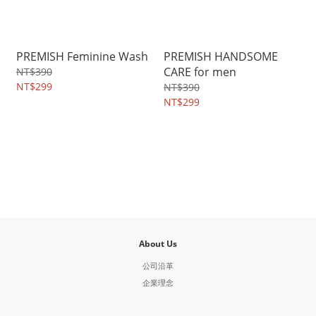
PREMISH Feminine Wash
PREMISH HANDSOME
CARE for men
NT$390
NT$299
NT$390
NT$299
About Us
公司沿革
企業理念