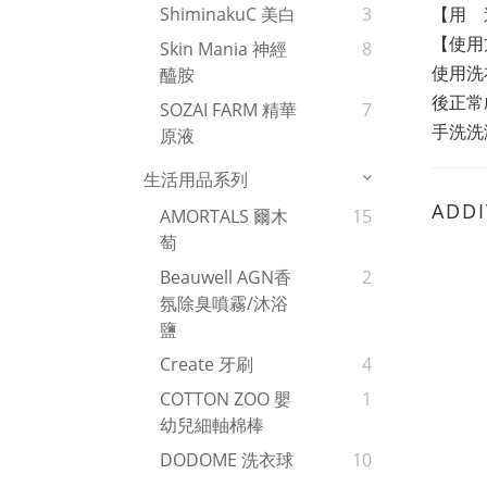
【用  
ShiminakuC 美白
3
【使用
Skin Mania 神經
8
使用洗
醯胺
後正常
SOZAI FARM 精華
7
手洗洗
原液
生活用品系列
ADDI
AMORTALS 爾木
15
萄
Beauwell AGN香
2
氛除臭噴霧/沐浴
鹽
Create 牙刷
4
COTTON ZOO 嬰
1
幼兒細軸棉棒
DODOME 洗衣球
10