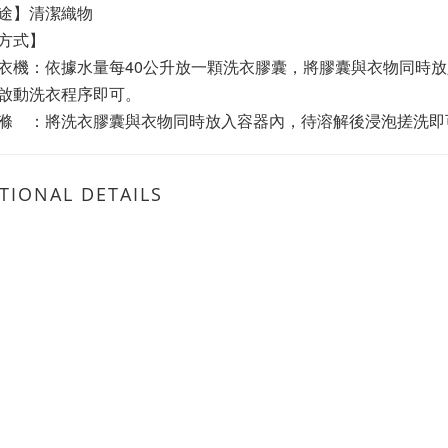
  途】清潔織物  
方式】
衣機：依據水量每40公升放一顆洗衣膠囊，將膠囊與衣物同時
啟動洗衣程序即可。
滌　：將洗衣膠囊與衣物同時放入容器內，待溶解後浸泡搓洗即
TIONAL DETAILS