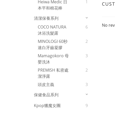
Heiwa Medic 日
1
CUS
本平和棉花棒
清潔保養系列
No rev
COCO NATURA
6
沐浴洗髮露
MINOLOGI 60秒
2
速白牙齒凝膠
Mamagokoro 母
3
嬰洗沐
PREMISH 私密處
2
潔淨露
頭皮主義
3
保健食品系列
Kpop獵魔女團
9