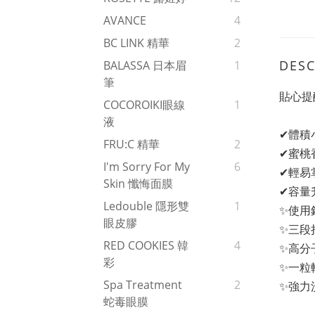
AVANCE
4
BC LINK 精華
2
DESC
BALASSA 日本眉
1
筆
貼心提
COCOROIKI眼線
1
液
✔體積
FRU:C 精華
2
✔蜜桃
I'm Sorry For My
6
✔輕易
Skin 懺悔面膜
✔容量
Ledouble 隱形雙
1
✨使用
眼皮膠
✨三段
RED COOKIES 韓
4
✨高分
彩
✨一粒
Spa Treatment
2
✨強力
蛇毒眼膜