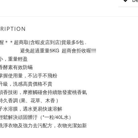
De
RIPTION
醒＊＊超商取(含蝦皮店到店)貨最多5包 . 
                             避免超過重量5KG  超商會拒收喔!!!!
小，重量輕盈
香酵素有效防蟎
掌握使用量，不沾手不飛粉
升級，洗感高貴價格不貴
鎖香技術，摩擦觸碰會持續散發蜜桃香氣
持久香調 (果、花草、木香 )
子水溶膜，遇水更易快速溶解
輕鬆解決頑固髒汙（*一粒/40L水）
洗淨衣物及強力去污配方，衣物光潔如新