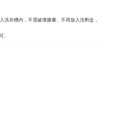
放入洗衣槽內，不需破壞膠囊、不用放入洗劑盒，
可。