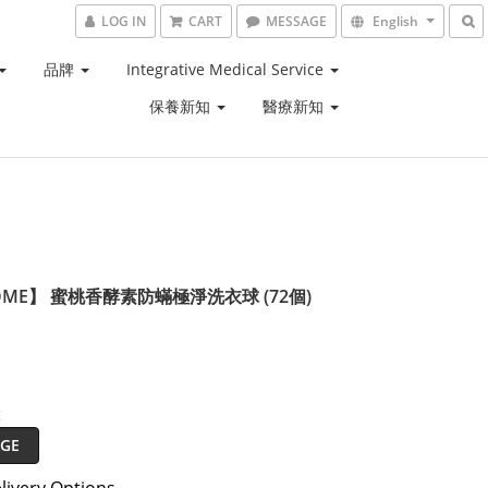
LOG IN
CART
MESSAGE
English
品牌
Integrative Medical Service
保養新知
醫療新知
OME】 蜜桃香酵素防蟎極淨洗衣球 (72個)
t
GE