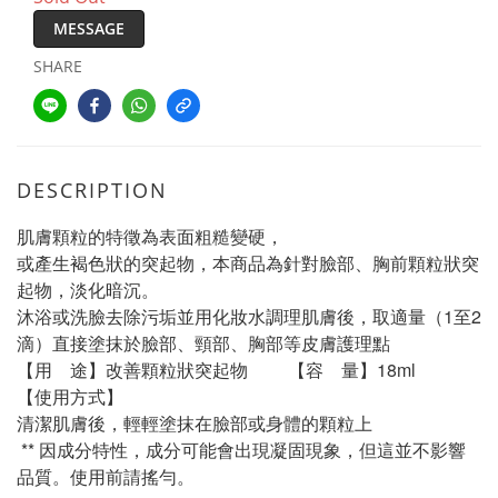
MESSAGE
SHARE
DESCRIPTION
肌膚顆粒的特徵為表面粗糙變硬，
或產生褐色狀的突起物，本商品為針對臉部、胸前顆粒狀突
起物，淡化暗沉。
沐浴或洗臉去除污垢並用化妝水調理肌膚後，取適量（1至2
滴）直接塗抹於臉部、頸部、胸部等皮膚護理點
【用    途】改善顆粒狀突起物         【容    量】18ml
【使用方式】
清潔肌膚後，輕輕塗抹在臉部或身體的顆粒上
 ** 因成分特性，成分可能會出現凝固現象，但這並不影響
品質。使用前請搖勻。