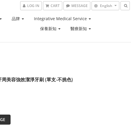
LOG IN
CART
MESSAGE
English
品牌
Integrative Medical Service
保養新知
醫療新知
e 牙周美容強效潔淨牙刷 (單支-不挑色)
t
GE