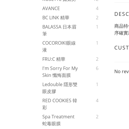
AVANCE
4
DESC
BC LINK 精華
2
商品特
BALASSA 日本眉
1
序確實
筆
COCOROIKI眼線
1
CUS
液
FRU:C 精華
2
I'm Sorry For My
6
No rev
Skin 懺悔面膜
Ledouble 隱形雙
1
眼皮膠
RED COOKIES 韓
4
彩
Spa Treatment
2
蛇毒眼膜