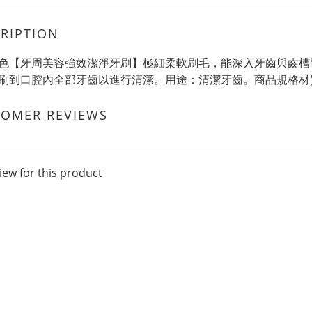
RIPTION
色【牙周美容強效潔淨牙刷】極細柔軟刷毛，能深入牙齒與齒槽
刷到口腔內全部牙齒以進行清潔。用途：清潔牙齒。商品規格材質
TOMER REVIEWS
iew for this product