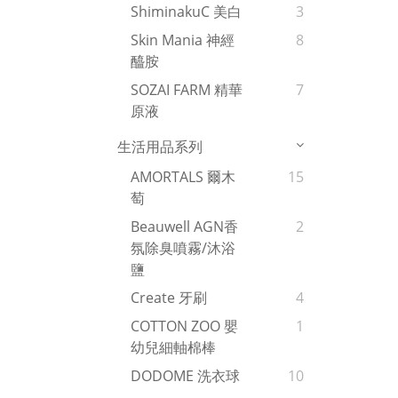
ShiminakuC 美白
3
Skin Mania 神經
8
醯胺
SOZAI FARM 精華
7
原液
生活用品系列
AMORTALS 爾木
15
萄
Beauwell AGN香
2
氛除臭噴霧/沐浴
鹽
Create 牙刷
4
COTTON ZOO 嬰
1
幼兒細軸棉棒
DODOME 洗衣球
10