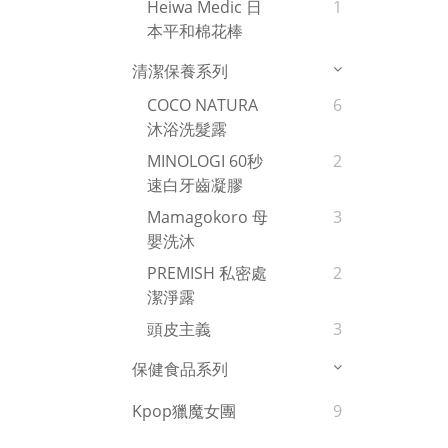
Heiwa Medic 日
1
本平和棉花棒
清潔保養系列
COCO NATURA
6
沐浴洗髮露
MINOLOGI 60秒
2
速白牙齒凝膠
Mamagokoro 母
3
嬰洗沐
PREMISH 私密處
2
潔淨露
頭皮主義
3
保健食品系列
Kpop獵魔女團
9