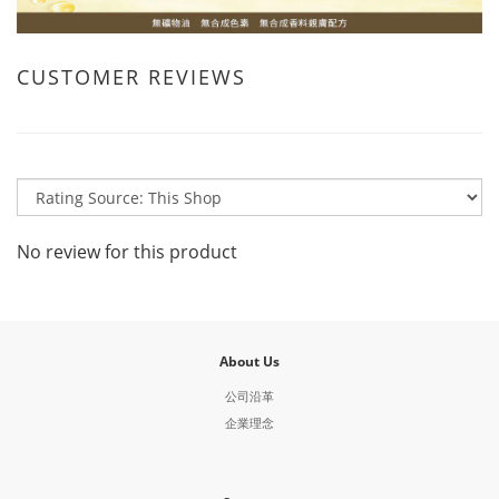
CUSTOMER REVIEWS
No review for this product
About Us
公司沿革
企業理念