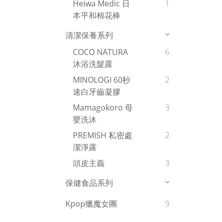
Heiwa Medic 日
1
本平和棉花棒
清潔保養系列
COCO NATURA
6
沐浴洗髮露
MINOLOGI 60秒
2
速白牙齒凝膠
Mamagokoro 母
3
嬰洗沐
PREMISH 私密處
2
潔淨露
頭皮主義
3
保健食品系列
Kpop獵魔女團
9