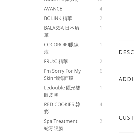
AVANCE
4
BC LINK 精華
2
BALASSA 日本眉
1
筆
COCOROIKI眼線
1
DESC
液
FRU:C 精華
2
I'm Sorry For My
6
Skin 懺悔面膜
ADDI
Ledouble 隱形雙
1
眼皮膠
RED COOKIES 韓
4
彩
CUS
Spa Treatment
2
蛇毒眼膜