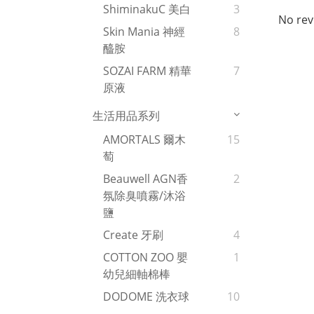
ShiminakuC 美白
3
No rev
Skin Mania 神經
8
醯胺
SOZAI FARM 精華
7
原液
生活用品系列
AMORTALS 爾木
15
萄
Beauwell AGN香
2
氛除臭噴霧/沐浴
鹽
Create 牙刷
4
COTTON ZOO 嬰
1
幼兒細軸棉棒
DODOME 洗衣球
10