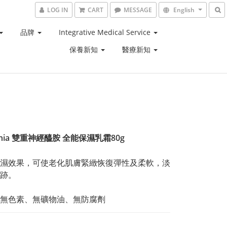
LOG IN
CART
MESSAGE
English
品牌
Integrative Medical Service
保養新知
醫療新知
mania 雙重神經醯胺 全能保濕乳霜80g
濕效果，可使老化肌膚緊緻恢復彈性及柔軟，淡
跡。
無色素、無礦物油、無防腐劑