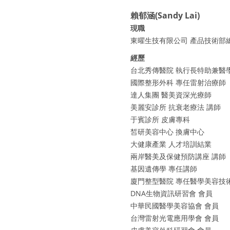
賴郁涵(Sandy Lai)
現職
東曜生技有限公司 產品技術部
經歷
台北秀傳醫院 執行長特助兼醫
國際整形外科 專任雷射治療師
達人集團 醫美資深光療師
美麗安診所 抗衰老療法 講師
于賓診所 皮膚專科
皙研美容中心 換膚中心
大健康產業 人才培訓結業
兩岸醫美及保健預防講座 講師
基因遺傳學 專任講師
廈門整型醫院 專任醫學美容技
DNA生物資訊研習會 會員
中華民國醫學美容協會 會員
台灣雷射光電應用學會 會員