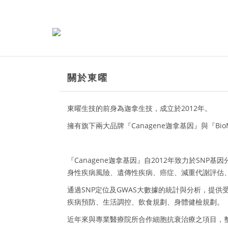
關於東曜
東曜生技的前身為迦拿生技，成立於2012年。
擁有旗下兩大品牌『Canagene迦拿基因』與『Bio
『Canagene迦拿基因』自2012年致力於SNP
身性疾病風險、遺傳性疾病、癌症、減重代謝評估
通過SNP定位及GWAS大數據的統計與分析，提
疾病預防、生活調控、飲食規劃、身體健檢規劃。
近年來與專業醫療院所合作細胞抗衰治療之項目，