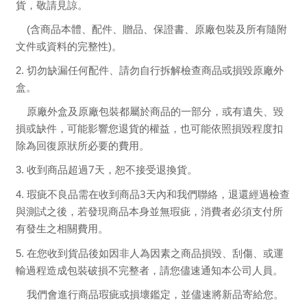
貨，敬請見諒
。
(含商品本體、配件、贈品、保證書、原廠包裝及所有隨附
文件或資料的完整性)。
2.
切勿缺漏任何配件、請勿自行拆解檢查商品或損毀原廠外
盒。
原廠外盒及原廠包裝都屬於商品的一部分，或有遺失、毀
損或缺件，可能影響您退貨的權益，也可能依照損毀程度扣
除為
回
復原狀所必要的費用。
7
3.
收到商品超過
天，恕不接受退換貨。
3
4.
瑕疵不良品需在收到商品
天內和我們聯絡，退還經過檢查
與測試之後，若發現商品本身並無瑕疵，消費者必須支付所
有發生之相關費用。
5.
在您收到貨品後如因非人為因素之商品損毀、刮傷、或運
輸過程造成包裝破損不完整者，請您儘速通知本公司人員
。
我們會進行商品瑕疵或損壞鑑定，並儘速將新品寄給您。