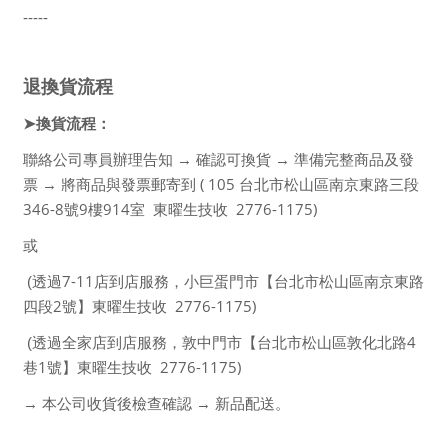
-----
退換貨流程
換貨流程：
➤
聯絡公司專員辦理告知 → 確認可換貨 → 準備完整商品及發
( 105
票 → 將商品與發票郵寄到
台北市松山區南京東路三段
346-8
9
914
2776-1175)
號
樓
室
東曜生技收
或
7-11
(
透過
店到店服務，小巨蛋門市【台北市松山區南京東路
2
2776-1175)
四段
號】東曜生技收
4
(
透過全家店到店服務，敦中門市【台北市松山區敦化北路
1
2776-1175)
巷
號】東曜生技收
→ 本公司收貨後檢查確認 → 新品配送。