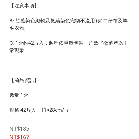
【注意事項】
※ 靛藍染色織物及氨綸染色織物不適用 (如牛仔布及羊
毛衣物)
※ 1盒約42片入，製程依重量包裝，片數些微落差為正
常現象
【商品資訊】
數量:1盒
規格:42片入、11×28cm/片
NT$185
NT$167