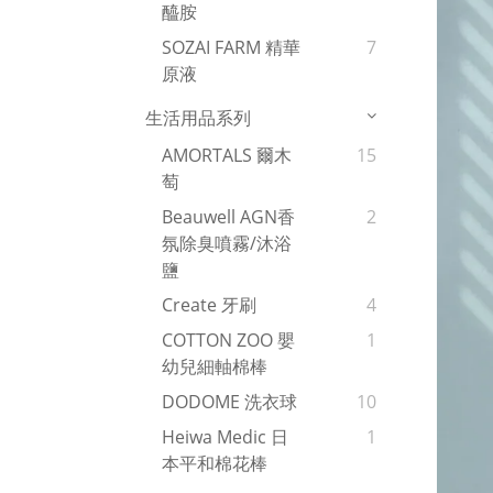
醯胺
SOZAI FARM 精華
7
原液
生活用品系列
AMORTALS 爾木
15
萄
Beauwell AGN香
2
氛除臭噴霧/沐浴
鹽
Create 牙刷
4
COTTON ZOO 嬰
1
幼兒細軸棉棒
DODOME 洗衣球
10
Heiwa Medic 日
1
本平和棉花棒