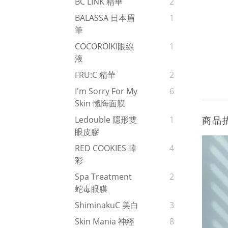
BC LINK 精華
2
BALASSA 日本眉
1
筆
COCOROIKI眼線
1
液
FRU:C 精華
2
I'm Sorry For My
6
Skin 懺悔面膜
商品
Ledouble 隱形雙
1
眼皮膠
RED COOKIES 韓
4
彩
Spa Treatment
2
蛇毒眼膜
ShiminakuC 美白
3
Skin Mania 神經
8