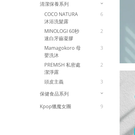
清潔保養系列
COCO NATURA
6
沐浴洗髮露
MINOLOGI 60秒
2
速白牙齒凝膠
Mamagokoro 母
3
嬰洗沐
PREMISH 私密處
2
潔淨露
頭皮主義
3
保健食品系列
Kpop獵魔女團
9