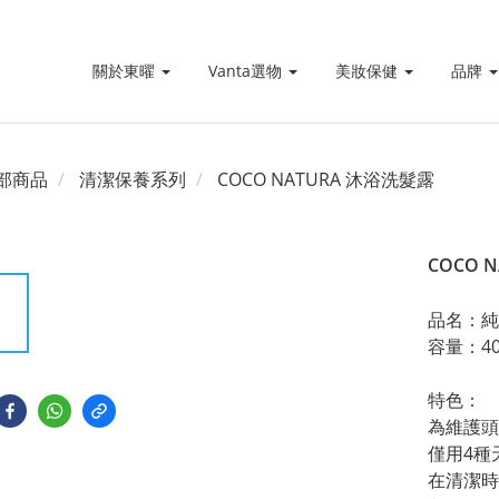
關於東曜
Vanta選物
美妝保健
品牌
部商品
清潔保養系列
COCO NATURA 沐浴洗髮露
COCO 
品名：純
容量：40
特色：
為維護頭
僅用4種
在清潔時