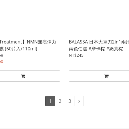
 Treatment】NMN無痕彈力
BALASSA 日本大軍刀2in1
 (60片入/110ml)
兩色任選 #摩卡棕 #奶茶棕
50
NT$245
50
1
2
3